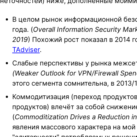
неточностей) ниже, дополненные моими
В целом рынок информационной безоп
года. (
Overall Information Security Ma
2019
) Похожий рост показал в 2014 г
TAdviser
.
Слабые перспективы у рынка межсете
(Weaker Outlook for VPN/Firewall Spe
этого сегмента сомнительна, в 2013/
Коммодитизация (переход продуктов
продуктов) влечёт за собой снижени
(
Commoditization Drives a Reduction in 
явления массового характера на мой 