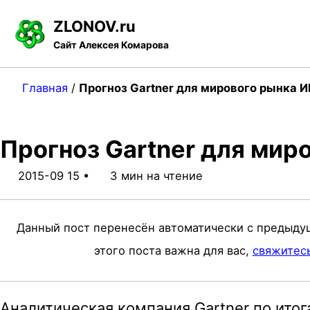
S
S
S
ZLONOV.ru
k
k
k
Сайт Алексея Комарова
i
i
i
p
p
p
Главная
/
Прогноз Gartner для мирового рынка И
t
t
t
o
o
o
Прогноз Gartner для мир
p
c
f
r
o
o
2015-09 15
3 мин на чтение
i
n
o
m
t
t
Данный пост перенесён автоматически с предыду
a
e
e
этого поста важна для вас,
свяжитес
r
n
r
y
t
Аналитическая компания Gartner по итог
n