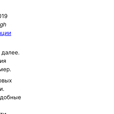
019
ugh
ации
 далее.
ция
мер.
овых
и.
одобные