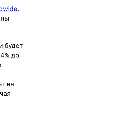
ldwide
.
пны
и будет
7,4% до
е
ат на
чая