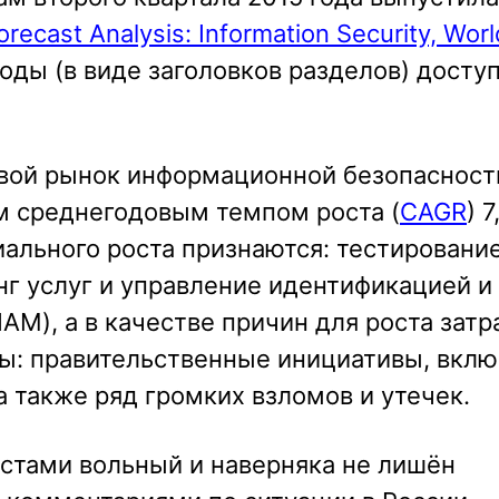
orecast Analysis: Information Security, Wor
оды (в виде заголовков разделов) досту
овой рынок информационной безопасност
м среднегодовым темпом роста (
CAGR
) 
ального роста признаются: тестировани
синг услуг и управление идентификацией и
IAM), а в качестве причин для роста затр
: правительственные инициативы, вклю
 также ряд громких взломов и утечек.
стами вольный и наверняка не лишён