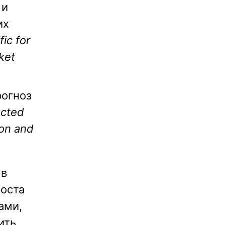
 и
их
ic for
ket
рогноз
ected
ion and
 в
оста
ами,
ить