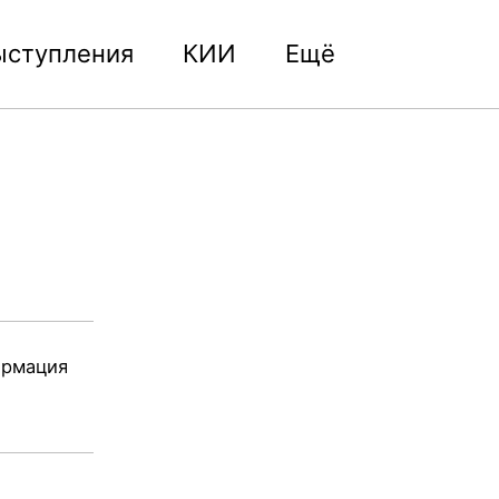
ыступления
КИИ
Ещё
Toggle
search
ормация