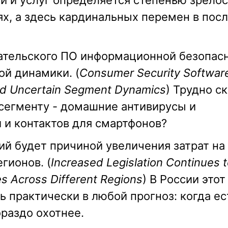
й и услуг определяется степенью зрело
х, а здесь кардинальных перемен в пос
ательского ПО информационной безопас
ой динамики. (
Consumer Security Softwar
d Uncertain Segment Dynamics
) Трудно ск
 сегменту - домашние антивирусы и
и контактов для смартфонов?
й будет причиной увеличения затрат на
гионов. (
Increased Legislation Continues t
es Across Different Regions
) В России этот
 практически в любой прогноз: когда ес
раздо охотнее.