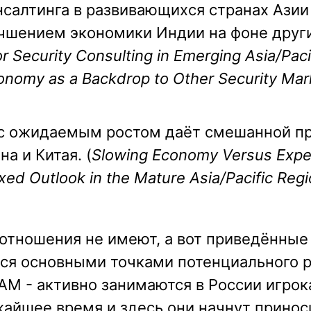
салтинга в развивающихся странах Азии
чшением экономики Индии на фоне друг
r Security Consulting in Emerging Asia/Pacif
onomy as a Backdrop to Other Security Mar
 с ожидаемым ростом даёт смешанной п
а и Китая. (
Slowing Economy Versus Exp
xed Outlook in the Mature Asia/Pacific Reg
 отношения не имеют, а вот приведённые
ся основными точками потенциального р
и IAM - активно занимаются в России игрок
жайшее время и здесь они начнут принос