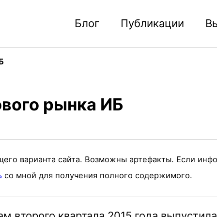
Блог
Публикации
В
Б
ового рынка ИБ
щего варианта сайта. Возможны артефакты. Если инф
ь
со мной для получения полного содержимого.
ам второго квартала 2015 года выпустила