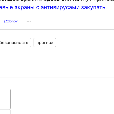
вые экраны с антивирусами закупать
.
===
@zlonov
=== ---
безопасность
прогноз