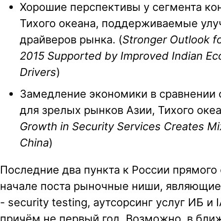
Хорошие перспективы у сегмента кон
Тихого океана, поддерживаемые улу
драйверов рынка. (
Stronger Outlook fo
2015 Supported by Improved Indian Ec
Drivers
)
Замедление экономики в сравнении
для зрелых рынков Азии, Тихого океан
Growth in Security Services Creates Mi
China
)
Последние два пункта к России прямого
начале поста рыночные ниши, являющие
- security testing, аутсорсинг услуг ИБ 
причём не первый год. Возможно, в бли