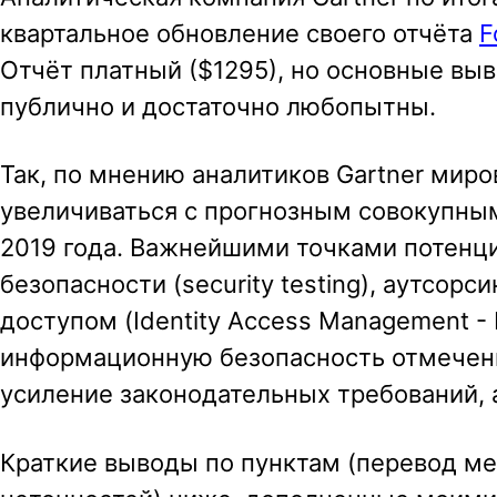
квартальное обновление своего отчёта
F
a
Отчёт платный ($1295), но основные выв
v
публично и достаточно любопытны.
i
g
Так, по мнению аналитиков Gartner мир
a
увеличиваться с прогнозным совокупны
t
2019 года. Важнейшими точками потенци
i
безопасности (security testing), аутсор
o
доступом (Identity Access Management - 
n
информационную безопасность отмечены
усиление законодательных требований, а
Краткие выводы по пунктам (перевод ме