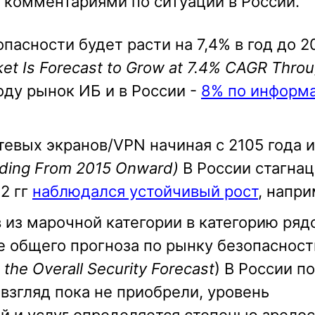
 комментариями по ситуации в России.
асности будет расти на 7,4% в год до 2
rket Is Forecast to Grow at 7.4% CAGR Thro
оду рынок ИБ и в России -
8% по информ
вых экранов/VPN начиная с 2105 года и
nding From 2015 Onward)
В России стагна
12 гг
наблюдался устойчивый рост
, напри
 из марочной категории в категорию ряд
е общего прогноза по рынку безопасност
the Overall Security Forecast
) В России п
взгляд пока не приобрели, уровень