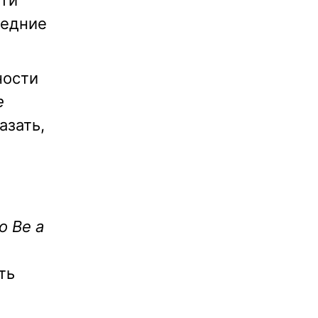
сти
ледние
ности
e
азать,
o Be a
ть