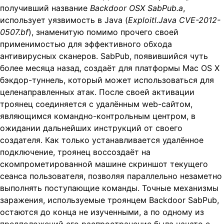
получивший название
Backdoor OSX SabPub.a
,
использует уязвимость в Java (
Exploitl.Java CVE-2012-
0507.bf
), знаменитую помимо прочего своей
применимостью для эффективного обхода
антивирусных сканеров. SabPub, появившийся чуть
более месяца назад, создаёт для платформы Mac OS X
бэкдор-туннель, который может использоваться для
целенаправленных атак. После своей активации
троянец соединяется с удалённым web-сайтом,
являющимся командно-контрольным центром, в
ожидании дальнейших инструкций от своего
создателя. Как только устанавливается удалённое
подключение, троянец воссоздаёт на
скомпрометированной машине скриншот текущего
сеанса пользователя, позволяя параллельно незаметно
выполнять поступающие команды. Точные механизмы
заражения, используемые троянцем Backdoor SabPub,
остаются до конца не изученными, а по одному из