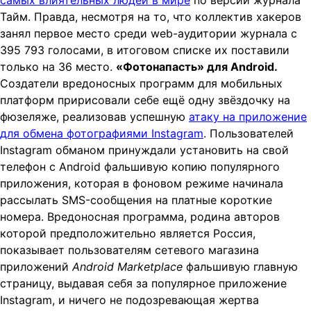
самых влиятельных людей в мире
по версии журнала
Тайм. Правда, несмотря на то, что коллектив хакеров
занял первое место среди web-аудитории журнала с
395 793 голосами, в итоговом списке их поставили
только на 36 место.
«Фотонапасть» для
Android.
Создатели вредоносных программ для мобильных
платформ пририсовали себе ещё одну звёздочку на
фюзеляже, реализовав успешную
атаку на приложение
для обмена фотографиями Instagram
. Пользователей
Instagram обманом принуждали установить на свой
телефон с Android фальшивую копию популярного
приложения, которая в фоновом режиме начинала
рассылать SMS-сообщения на платные короткие
номера. Вредоносная программа, родина авторов
которой предположительно является Россия,
показывает пользователям сетевого магазина
приложений
Android
Marketplace
фальшивую главную
страницу, выдавая себя за популярное приложение
Instagram, и ничего не подозревающая жертва