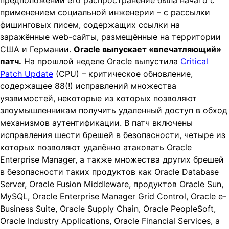
предположений его распространение была начато с
применением социальной инженерии – с рассылки
фишинговых писем, содержащих ссылки на
заражённые web-сайты, размещённые на территории
США и Германии.
Oracle выпускает «впечатляющий»
патч.
На прошлой неделе Oracle выпустила
Critical
Patch Update
(CPU) – критическое обновление,
содержащее 88(!) исправлений множества
уязвимостей, некоторые из которых позволяют
злоумышленникам получить удаленный доступ в обход
механизмов аутентификации. В патч включены
исправления шести брешей в безопасности, четыре из
которых позволяют удалённо атаковать Oracle
Enterprise Manager, а также множества других брешей
в безопасности таких продуктов как Oracle Database
Server, Oracle Fusion Middleware, продуктов Oracle Sun,
MySQL, Oracle Enterprise Manager Grid Control, Oracle e-
Business Suite, Oracle Supply Chain, Oracle PeopleSoft,
Oracle Industry Applications, Oracle Financial Services, а