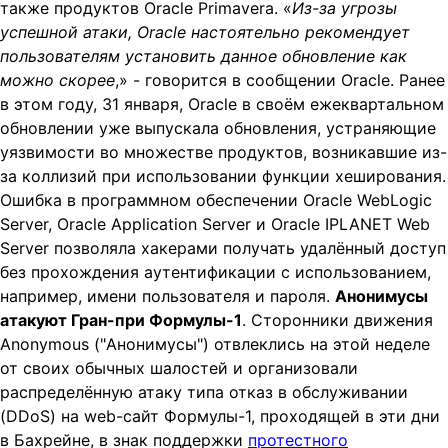
также продуктов Oracle Primavera. «
Из-за угрозы
успешной атаки, Oracle настоятельно рекомендует
пользователям установить данное обновление как
можно скорее
,» - говорится в сообщении Oracle. Ранее
в этом году, 31 января, Oracle в своём ежеквартальном
обновлении уже выпускала обновления, устраняющие
уязвимости во множестве продуктов, возникавшие из-
за коллизий при использовании функции хеширования.
Ошибка в программном обеспечении Oracle WebLogic
Server, Oracle Application Server и Oracle IPLANET Web
Server позволяла хакерами получать удалённый доступ
без прохождения аутентификации с использованием,
например, имени пользователя и пароля.
Анонимусы
атакуют Гран-при Формулы-1
. Сторонники движения
Anonymous ("Анонимусы") отвлеклись на этой неделе
от своих обычных шалостей и организовали
распределённую атаку типа отказ в обслуживании
(DDoS) на web-сайт Формулы-1, проходящей в эти дни
в Бахрейне, в знак поддержки
протестного