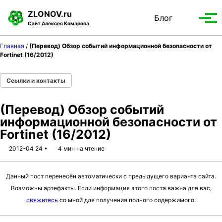
S
S
S
ZLONOV.ru
Блог
Toggle
k
k
k
Вып
Сайт Алексея Комарова
search
i
i
i
мен
p
p
p
Главная
/
(Перевод) Обзор событий информационной безопасности от
t
t
t
Fortinet (16/2012)
o
o
o
p
c
f
Ссылки и контакты
r
o
o
i
n
o
(Перевод) Обзор событий
m
t
t
информационной безопасности от
a
e
e
Fortinet (16/2012)
r
n
r
y
t
2012-04 24
4 мин на чтение
n
a
Данный пост перенесён автоматически с предыдущего варианта сайта.
v
Возможны артефакты. Если информация этого поста важна для вас,
i
свяжитесь
со мной для получения полного содержимого.
g
a