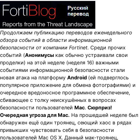
t
i
o
n
Продолжаем публикацию переводов еженедельного
обзора событий в области информационной
безопасности от компании Fortinet.
Среди прочих
событий (
Анонимусы
как обычно устраивали свои
проделки) на этой неделе (неделя 16) важными
событиями информационной безопасности стали
новая атака на платформу
Android
(ей подверглось
популярное приложение для обмена фотографиями) и
очередное вредоносное программное обеспечение,
сбивающее с толку неискушённых в вопросах
безопасности пользователей
Mac
.
Сюрприз!
Очередная угроза для
Mac.
На прошедшей неделе был
обнаружен ещё один троянец, сеющий хаос в рядах
привыкших чувствовать себя в безопасности
пользователей Mac OS X. Данный мак-троянец,