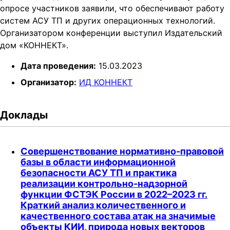
опросе участников заявили, что обеспечивают работу
t
систем АСУ ТП и других операционных технологий.
i
Организатором конференции выступил Издательский
o
дом «КОННЕКТ».
n
Дата проведения:
15.03.2023
Организатор:
ИД КОННЕКТ
Доклады
Совершенствование нормативно-правовой
базы в области информационной
безопасности АСУ ТП и практика
реализации контрольно-надзорной
функции ФСТЭК России в 2022–2023 гг.
Краткий анализ количественного и
качественного состава атак на значимые
объекты КИИ, природа новых векторов