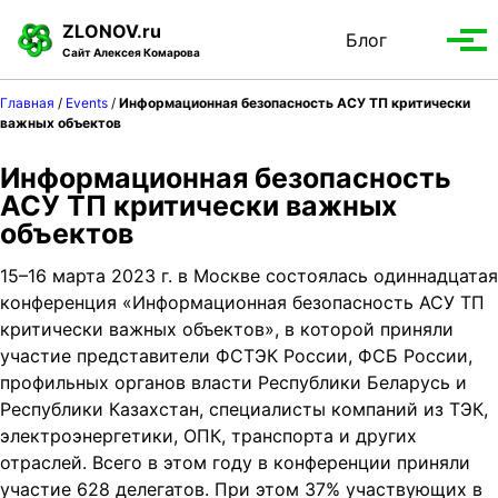
S
S
S
ZLONOV.ru
Блог
Toggle
k
k
k
Вып
Сайт Алексея Комарова
search
i
i
i
мен
p
p
p
Главная
/
Events
/
Информационная безопасность АСУ ТП критически
t
t
t
важных объектов
o
o
o
Информационная безопасность
p
c
f
r
o
o
АСУ ТП критически важных
i
n
o
объектов
m
t
t
15–16 марта 2023 г. в Москве состоялась одиннадцатая
a
e
e
конференция «Информационная безопасность АСУ ТП
r
n
r
критически важных объектов», в которой приняли
y
t
участие представители ФСТЭК России, ФСБ России,
n
профильных органов власти Республики Беларусь и
a
Республики Казахстан, специалисты компаний из ТЭК,
v
электроэнергетики, ОПК, транспорта и других
i
отраслей. Всего в этом году в конференции приняли
g
участие 628 делегатов. При этом 37% участвующих в
a