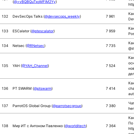
(
@+vBQBQuTxoMFiM2Yy
)
htt
Ка
132
DevSecOps Talks (
@devsecops_weekly
)
7 961
De
Кан
133
ESCalator (
@ptescalator
)
7 959
Pos
Кан
134
Netsec (
@RNetsec
)
7 735
@st
Кан
осн
135
YAH (
@YAH_Channel
)
7 524
но
де
Кан
136
PT SWARM (
@ptswarm
)
7 414
cha
aut
Чат
137
ParrotOS Global Group (
@parrotsecgroup
)
7 380
her
Кан
По
138
Мир ИТ c Антоном Павленко (
@worlditech
)
7 364
htt
си