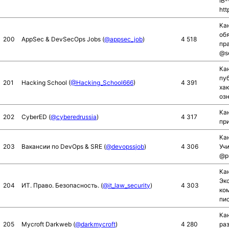
IB
htt
Ка
об
200
AppSec & DevSecOps Jobs (
@appsec_job
)
4 518
пра
@s
Кан
пу
201
Hacking School (
@Hacking_School666
)
4 391
ха
оз
Кан
202
CyberED (
@cyberedrussia
)
4 317
пр
Кан
203
Вакансии по DevOps & SRE (
@devopssjob
)
4 306
Учи
@pr
Ка
Эк
204
ИТ. Право. Безопасность. (
@it_law_security
)
4 303
ко
пис
Ка
205
Mycroft Darkweb (
@darkmycroft
)
4 280
раз