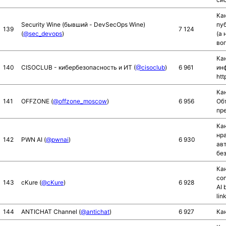
Кан
Security Wine (бывший - DevSecOps Wine)
пу
139
7 124
(
@sec_devops
)
(а 
во
Ка
140
CISOCLUB - кибербезопасность и ИТ (
@cisoclub
)
6 961
ин
htt
Ка
141
OFFZONE (
@offzone_moscow
)
6 956
Об
пре
Ка
нр
142
PWN AI (
@pwnai
)
6 930
авт
без
Ка
con
143
cKure (
@cKure
)
6 928
AI 
lin
144
ANTICHAT Channel (
@antichat
)
6 927
Кан