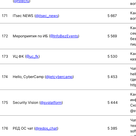
(
@fstecru
)
воп
Кан
171
ITsec NEWS (
@itsec_news
)
5 667
во
Ка
се
172
Мероприятия по ИБ (
@InfoBezEvents
)
5 569
бе
пи
Ка
173
УЦ ФК (
@uc_fk
)
5 530
ка
Ча
he
174
Hello, CyberCamp (
@jetcybercamp
)
5 453
гд
htt
Ка
инф
175
Security Vision (
@svplatform
)
5 444
Ско
@sv
Ча
тех
176
РЕД ОС чат (
@redos_chat
)
5 385
sof