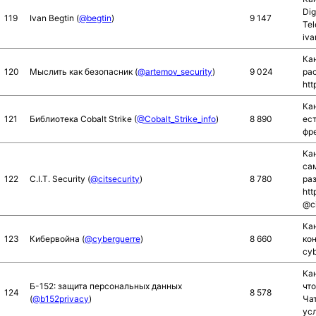
Dig
119
Ivan Begtin (
@begtin
)
9 147
Tel
iva
Ка
120
Мыслить как безопасник (
@artemov_security
)
9 024
ра
htt
Ка
121
Библиотека Cobalt Strike (
@Cobalt_Strike_info
)
8 890
ест
фр
Кан
са
122
C.I.T. Security (
@citsecurity
)
8 780
раз
ht
@ci
Ка
123
Кибервойна (
@cyberguerre
)
8 660
ко
cyb
Ка
Б-152: защита персональных данных
что
124
8 578
(
@b152privacy
)
Чат
усл