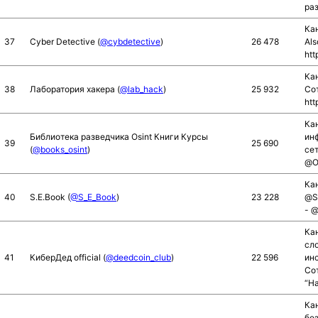
раз
Кан
37
Cyber Detective (
@cybdetective
)
26 478
Als
htt
Кан
38
Лаборатория хакера (
@lab_hack
)
25 932
Со
htt
Ка
Библиотека разведчика Osint Книги Курсы
ин
39
25 690
(
@books_osint
)
се
@O_
Ка
40
S.E.Book (
@S_E_Book
)
23 228
@S
- @
Ка
сл
41
КиберДед official (
@deedcoin_club
)
22 596
ин
Со
“Н
Ка
без