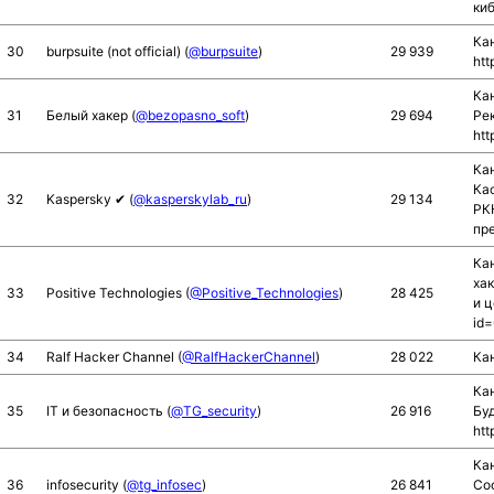
киб
Кан
30
burpsuite (not official) (
@burpsuite
)
29 939
htt
Ка
31
Белый хакер (
@bezopasno_soft
)
29 694
Ре
htt
Ка
Кас
32
Kaspersky ✔ (
@kasperskylab_ru
)
29 134
РКН
пр
Ка
ха
33
Positive Technologies (
@Positive_Technologies
)
28 425
и ц
id=
34
Ralf Hacker Channel (
@RalfHackerChannel
)
28 022
Кан
Кан
35
IT и безопасность (
@TG_security
)
26 916
Буд
htt
Ка
36
infosecurity (
@tg_infosec
)
26 841
Соо