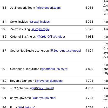
Ка
Дж
183
Jet Network Team (
@jetnetworkteam
)
5 083
цен
set
184
Soxoj insides (
@soxoj_insides
)
5 063
Кан
185
ZalexDev Blog (
@strykerapp
)
5 026
Кан
186
Order of Six Angles (
@OrderOfSixAngles
)
4 938
Ка
Чат
Сп
187
Secret Net Studio user group (
@Secretnetusergroup
)
4 894
ау
се
Ка
188
Северная Пальмира (
@northern_palmyra
)
4 879
св
htt
189
Reverse Dungeon (
@reverse_dungeon
)
4 793
Кан
190
s0i37_channel (
@s0i37_channel
)
4 758
Ка
Кан
191
canyoupwn.me (
@canyoupwnme
)
4 728
tw
192
Frida (
@fridadotre
)
4 726
Ча