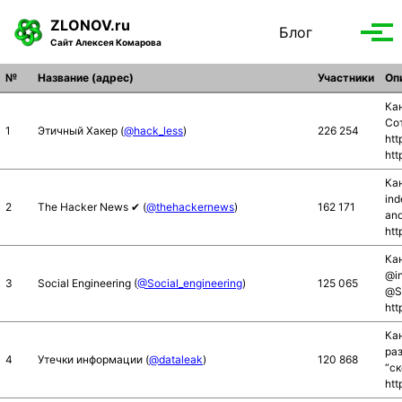
S
S
S
ZLONOV.ru
Блог
Toggle
k
k
k
Вып
Сайт Алексея Комарова
search
i
i
i
мен
p
p
p
№
Название (адрес)
Участники
Оп
t
t
t
Ка
o
o
o
Со
1
Этичный Хакер (
@hack_less
)
226 254
p
c
f
htt
htt
r
o
o
i
n
o
Кан
ind
m
t
t
2
The Hacker News ✔ (
@thehackernews
)
162 171
and
a
e
e
htt
r
n
r
Ка
y
t
@i
3
Social Engineering (
@Social_engineering
)
125 065
n
@S
htt
a
v
Кан
раз
i
4
Утечки информации (
@dataleak
)
120 868
“ск
g
htt
a