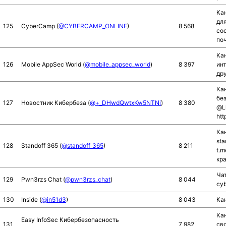
Ка
дл
125
CyberCamp (
@CYBERCAMP_ONLINE
)
8 568
соо
по
Ка
126
Mobile AppSec World (
@mobile_appsec_world
)
8 397
ин
др
Ка
бе
127
Новостник Кибербеза (
@+_DHwdQwtxKw5NTNi
)
8 380
@L
htt
Ка
sta
128
Standoff 365 (
@standoff_365
)
8 211
t.m
кра
Чат
129
Pwn3rzs Chat (
@pwn3rzs_chat
)
8 044
cyb
130
Inside (
@in51d3
)
8 043
Ка
Ка
Easy InfoSec Кибербезопасность
131
7 982
сво