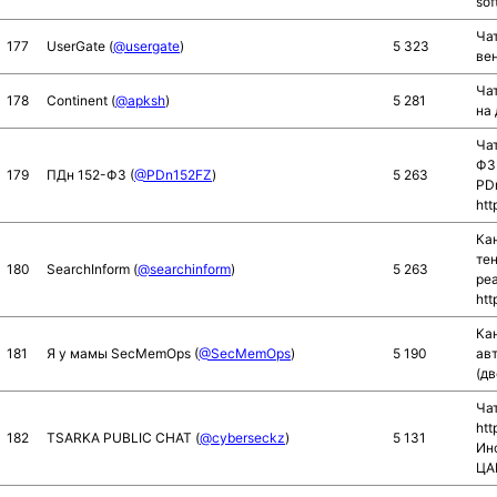
sof
Ча
177
UserGate (
@usergate
)
5 323
вен
Ча
178
Continent (
@apksh
)
5 281
на 
Ча
ФЗ 
179
ПДн 152-ФЗ (
@PDn152FZ
)
5 263
PD
htt
Ка
те
180
SearchInform (
@searchinform
)
5 263
реа
htt
Ка
181
Я у мамы SecMemOps (
@SecMemOps
)
5 190
авт
(д
Чат
htt
182
TSARKA PUBLIC CHAT (
@cyberseckz
)
5 131
Инс
ЦА