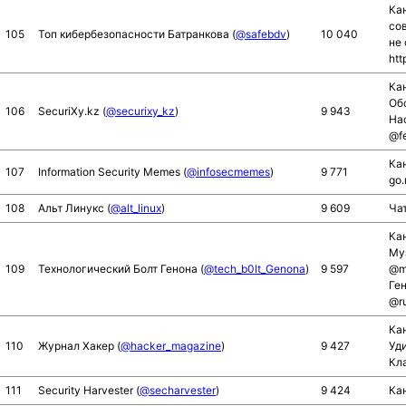
Ка
со
105
Топ кибербезопасности Батранкова (
@safebdv
)
10 040
не 
htt
Кан
Об
106
SecuriXy.kz (
@securixy_kz
)
9 943
Hac
@f
Кан
107
Information Security Memes (
@infosecmemes
)
9 771
go.
108
Альт Линукс (
@alt_linux
)
9 609
Ча
Ка
Му
109
Технологический Болт Генона (
@tech_b0lt_Genona
)
9 597
@m
Ге
@r
Кан
110
Журнал Хакер (
@hacker_magazine
)
9 427
Уд
Кл
111
Security Harvester (
@secharvester
)
9 424
Кан