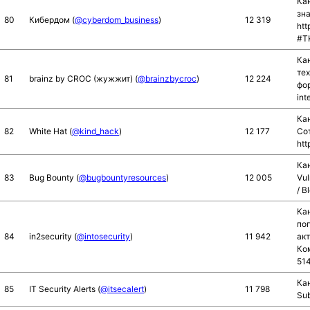
Ка
зна
80
Кибердом (
@cyberdom_business
)
12 319
htt
#TK
Ка
тех
81
brainz by CROC (жужжит) (
@brainzbycroc
)
12 224
фо
in
Ка
82
White Hat (
@kind_hack
)
12 177
Со
htt
Кан
83
Bug Bounty (
@bugbountyresources
)
12 005
Vul
/ B
Кан
по
84
in2security (
@intosecurity
)
11 942
ак
Ко
51
Кан
85
IT Security Alerts (
@itsecalert
)
11 798
Sub