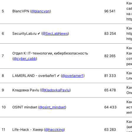
Ка
t
сай
5
BlancVPN (
@blancvpn
)
96 541
i
на 
htt
o
n
Кан
6
SecurityLab.ru ✔ (
@SecLabNews
)
83 254
htt
ht
Кан
Отдел К: IT-технологии, кибербезопасность
Кан
7
82 265
(
@cyber_cabb
)
сот
рек
Кан
8
LAMERLAND - overbafer1 ✔ (
@overlamer1
)
81 333
t.m
Ка
9
Кладовка Pavlu (
@KladovkaPavlu
)
65 478
Оп
Ка
10
OSINT mindset (
@osint_mindset
)
64 433
ис
инт
Ка
(ки
11
Life-Hack - Хакер (
@haccking
)
63 283