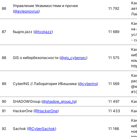
Ка
Управление Уязвимостями и прочее
86
11 792
ав
(
@avleonovrus
)
Ла
Ка
на 
87
быдло.jazz (
@tvoijazz
)
11 689
ус
- с
Ка
ки
88
GIS о кибербезопасности (
@gis_cybersec
)
11 575
ко
htt
Кан
рас
89
CyberINS // Лаборатория ИБешника (
@cyberins
)
11 569
@wo
#1C
90
SHADOW:Group (
@shadow_group_tg
)
11 497
Ка
91
HackerOne (
@HackerOne
)
11 433
Ка
Ка
киб
92
Sachok (
@CyberSachok
)
11 166
но
htt