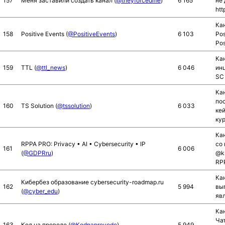
157
Меня заставили создать канал (
@theyforcedme
)
6 165
не
htt
Ка
158
Positive Events (
@PositiveEvents
)
6 103
Pos
Pos
Кан
159
TTL (
@ttl_news
)
6 046
инц
SC 
Кан
по
160
TS Solution (
@tssolution
)
6 033
кей
кур
Кан
RPPA PRO: Privacy • AI • Cybersecurity • IP
со
161
6 006
(
@GDPRru
)
@k
RP
Ка
Кибербез образование cybersecurity-roadmap.ru
162
5 994
вы
(
@cyber_edu
)
яв
Кан
Чат
163
Код на проводе (
@Kodnaprovode
)
5 949