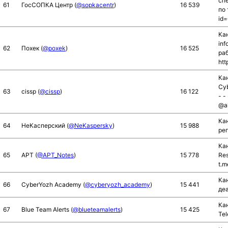
сп
61
ГосСОПКА Центр (
@sopkacentr
)
16 539
по 
id
Кан
inf
62
Похек (
@poxek
)
16 525
ра
htt
Кан
Cyb
63
cissp (
@cissp
)
16 122
- -
@a
Кан
64
НеКасперский (
@NeKaspersky
)
15 988
ре
Кан
65
APT (
@APT_Notes
)
15 778
Res
t.m
Ка
66
CyberYozh Academy (
@cyberyozh_academy
)
15 441
де
Кан
67
Blue Team Alerts (
@blueteamalerts
)
15 425
Tel