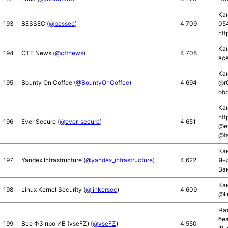
Ка
193
BESSEC (
@bessec
)
4 709
054
htt
Кан
194
CTF News (
@ctfnews
)
4 708
все
Ка
195
Bounty On Coffee (
@BountyOnCoffee
)
4 694
@r
об
Кан
htt
196
Ever Secure (
@ever_secure
)
4 651
@e
@fs
Ка
197
Yandex Infrastructure (
@yandex_infrastructure
)
4 622
Янд
Вак
Кан
198
Linux Kernel Security (
@linkersec
)
4 609
@li
Ча
без
199
Все ФЗ про ИБ (vseFZ) (
@vseFZ
)
4 550