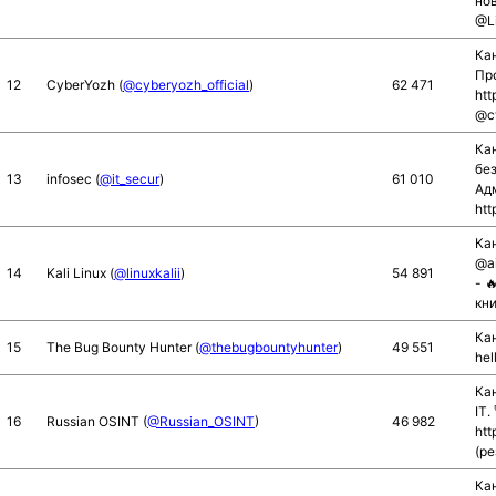
нов
@L
Кан
Про
12
CyberYozh (
@cyberyozh_official
)
62 471
htt
@c
Ка
бе
13
infosec (
@it_secur
)
61 010
Ад
htt
Ка
@ai
14
Kali Linux (
@linuxkalii
)
54 891
- 
кни
Кан
15
The Bug Bounty Hunter (
@thebugbountyhunter
)
49 551
he
Ка
IT.
16
Russian OSINT (
@Russian_OSINT
)
46 982
htt
(ре
Ка