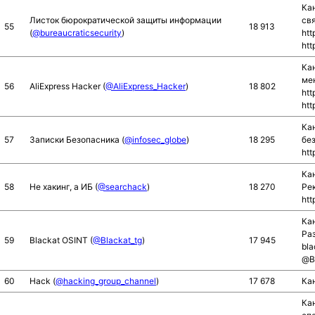
Кан
Листок бюрократической защиты информации
свя
55
18 913
(
@bureaucraticsecurity
)
htt
htt
Кан
ме
56
AliExpress Hacker (
@AliExpress_Hacker
)
18 802
htt
htt
Ка
57
Записки Безопасника (
@infosec_globe
)
18 295
бе
htt
Ка
58
Не хакинг, а ИБ (
@searchack
)
18 270
Ре
htt
Ка
Ра
59
Blackat OSINT (
@Blackat_tg
)
17 945
bla
@Bl
60
Hack (
@hacking_group_channel
)
17 678
Кан
Ка