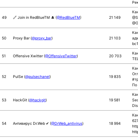
Рек
Кан
49
🔗 Join in RedBlueTM 🎩 (
@RedBlueTM
)
21 149
@Sa
@O
Кан
50
Proxy Bar (
@proxy_bar
)
21 103
ад
bc
Кан
51
Offensive Xwitter (
@OffensiveTwitter
)
20 703
TEL
Ка
Огл
52
PulSe (
@pulsechanel
)
19 835
#тр
По
Кан
53
HackGit (
@hackgit
)
19 581
Sec
Dis
Ка
62
54
Антивирус Dr.Web ✔ (
@DrWeb_antivirus
)
18 994
htt
htt