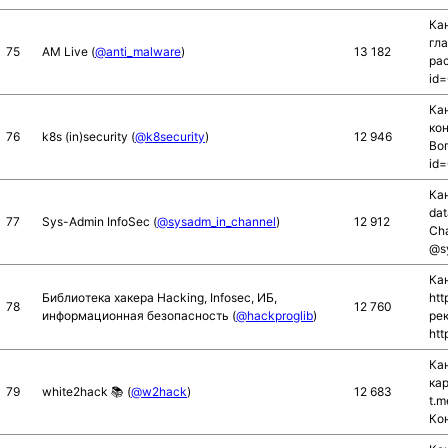
Ка
гла
75
AM Live (
@anti_malware
)
13 182
рас
id
Кан
ко
76
k8s (in)security (
@k8security
)
12 946
Воп
id
Кан
dat
77
Sys-Admin InfoSec (
@sysadm_in_channel
)
12 912
Cha
@s
Ка
Библиотека хакера Hacking, Infosec, ИБ,
htt
78
12 760
информационная безопасность (
@hackproglib
)
рек
htt
Кан
кар
79
white2hack 📚 (
@w2hack
)
12 683
t.m
Кон