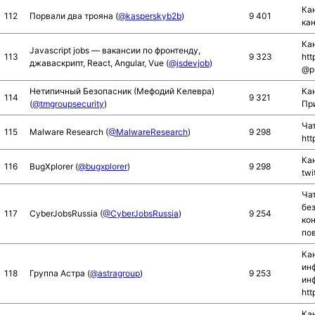
Ка
112
Порвали два трояна (
@kasperskyb2b
)
9 401
ка
Ка
Javascript jobs — вакансии по фронтенду,
113
9 323
htt
джаваскрипт, React, Angular, Vue (
@jsdevjob
)
@pr
Нетипичный Безопасник (Мефодий Келевра)
Кан
114
9 321
(
@tmgroupsecurity
)
При
Чат
115
Malware Research (
@MalwareResearch
)
9 298
htt
Кан
116
BugXplorer (
@bugxplorer
)
9 298
twi
Ча
без
117
CyberJobsRussia (
@CyberJobsRussia
)
9 254
кон
по
Ка
ин
118
Группа Астра (
@astragroup
)
9 253
инф
htt
Кан