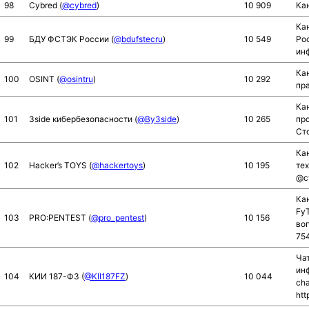
98
Cybred (
@cybred
)
10 909
Ка
Ка
99
БДУ ФСТЭК России (
@bdufstecru
)
10 549
Ро
инф
Кан
100
OSINT (
@osintru
)
10 292
пра
Ка
101
3side кибербезопасности (
@By3side
)
10 265
пр
Ст
Кан
102
Hacker’s TOYS (
@hackertoys
)
10 195
те
@c
Кан
FyT
103
PRO:PENTEST (
@pro_pentest
)
10 156
во
75
Ча
инф
104
КИИ 187-ФЗ (
@KII187FZ
)
10 044
ch
htt