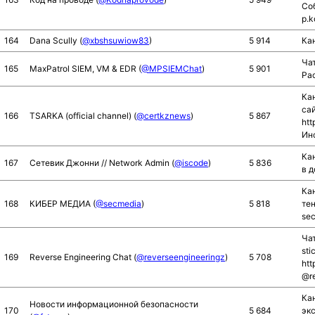
Соб
p.k
164
Dana Scully (
@xbshsuwiow83
)
5 914
Ка
Чат
165
MaxPatrol SIEM, VM & EDR (
@MPSIEMChat
)
5 901
Рас
Ка
сай
166
TSARKA (official channel) (
@certkznews
)
5 867
htt
Инс
Кан
167
Сетевик Джонни // Network Admin (
@iscode
)
5 836
в 
Ка
168
КИБЕР МЕДИА (
@secmedia
)
5 818
те
sec
Чат
sti
169
Reverse Engineering Chat (
@reverseengineeringz
)
5 708
htt
@re
Ка
Новости информационной безопасности
170
5 684
эк