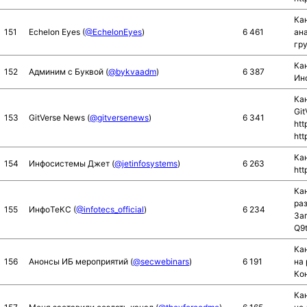
Кан
151
Echelon Eyes (
@EchelonEyes
)
6 461
ан
гр
Ка
152
Админим с Буквой (
@bykvaadm
)
6 387
Ин
Ка
Git
153
GitVerse News (
@gitversenews
)
6 341
htt
htt
Ка
154
Инфосистемы Джет (
@jetinfosystems
)
6 263
htt
Ка
раз
155
ИнфоТеКС (
@infotecs_official
)
6 234
Зап
Q9
Ка
156
Анонсы ИБ мероприятий (
@secwebinars
)
6 191
на
Кон
Ка