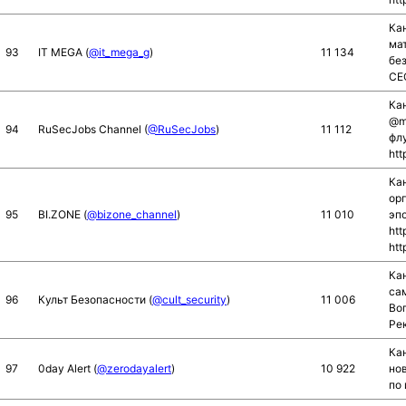
Ка
ма
93
IT MEGA (
@it_mega_g
)
11 134
без
CEO
Кан
@ma
94
RuSecJobs Channel (
@RuSecJobs
)
11 112
фл
htt
Ка
ор
95
BI.ZONE (
@bizone_channel
)
11 010
эпо
htt
htt
Ка
са
96
Культ Безопасности (
@cult_security
)
11 006
Воп
Ре
Ка
97
0day Alert (
@zerodayalert
)
10 922
но
по