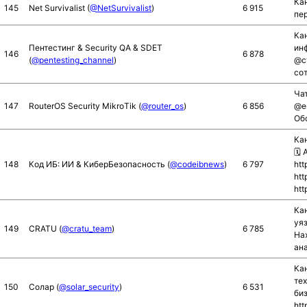
Кан
145
Net Survivalist (
@NetSurvivalist
)
6 915
пер
Ка
Пентестинг & Security QA & SDET
инф
146
6 878
(
@pentesting_channel
)
@cy
со
Чат
147
RouterOS Security MikroTik (
@router_os
)
6 856
@en
Об
Ка
🗓 
148
Код ИБ: ИИ & КиберБезопасность (
@codeibnews
)
6 797
htt
htt
htt
Ка
уя
149
CRATU (
@cratu_team
)
6 785
Нах
ана
Ка
те
150
Солар (
@solar_security
)
6 531
биз
htt