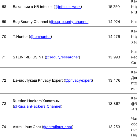
Ка
68
Вакансии в ИБ infosec (
@infosec_work
)
15 250
htt
РКН
69
Bug Bounty Channel (
@bug_bounty_channel
)
14 924
Кан
Кан
70
T.Hunter (
@tomhunter
)
14 276
htt
Хэ
Кан
71
STEIN: ИБ, OSINT (
@secur_researcher
)
13 993
не
Со
Ка
Де
72
Денис Лукаш Privacy Expert (
@privacyexpert
)
13 476
htt
ис
Кан
Russian Hackers Хакатоны
73
13 397
@R
(
@RussianHackers_Channel
)
→ т
Ча
об
74
Astra Linux Chat (
@astralinux_chat
)
13 253
по 
Под