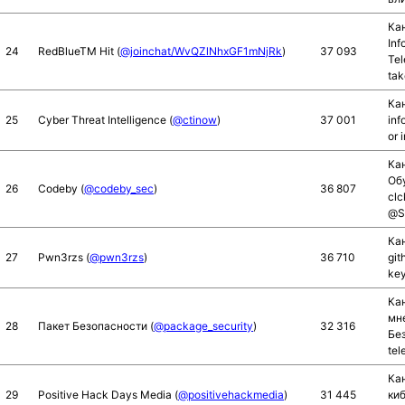
Кан
Inf
24
RedBlueTM Hit (
@joinchat/WvQZlNhxGF1mNjRk
)
37 093
Tel
tak
Кан
25
Cyber Threat Intelligence (
@ctinow
)
37 001
inf
or 
Ка
Обу
26
Codeby (
@codeby_sec
)
36 807
cl
@S
Кан
27
Pwn3rzs (
@pwn3rzs
)
36 710
git
ke
Кан
мн
28
Пакет Безопасности (
@package_security
)
32 316
Бе
tel
Ка
29
Positive Hack Days Media (
@positivehackmedia
)
31 445
ки