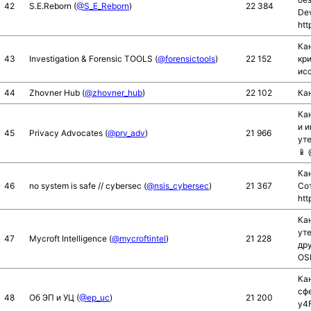
42
S.E.Reborn (
@S_E_Reborn
)
22 384
De
htt
Ка
43
Investigation & Forensic TOOLS (
@forensictools
)
22 152
кр
исс
44
Zhovner Hub (
@zhovner_hub
)
22 102
Кан
Ка
и 
45
Privacy Advocates (
@prv_adv
)
21 966
уте
📱 
Кан
46
no system is safe // cybersec (
@nsis_cybersec
)
21 367
Сот
htt
Ка
ут
47
Mycroft Intelligence (
@mycroftintel
)
21 228
др
OS
Ка
сфе
48
Об ЭП и УЦ (
@ep_uc
)
21 200
y4