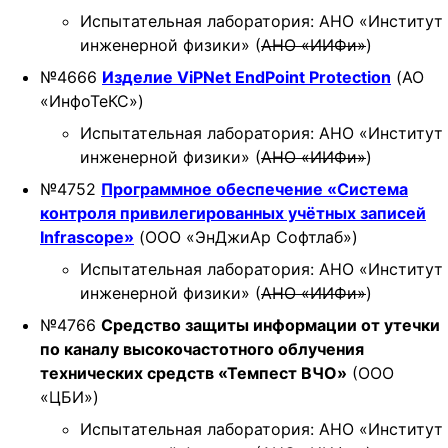
Испытательная лаборатория: АНО «Институт
инженерной физики» (
АНО «ИИФи»
)
№4666
Изделие ViPNet EndPoint Protection
(АО
«ИнфоТеКС»)
Испытательная лаборатория: АНО «Институт
инженерной физики» (
АНО «ИИФи»
)
№4752
Программное обеспечение «Система
контроля привилегированных учётных записей
Infrascope»
(ООО «ЭнДжиАр Софтлаб»)
Испытательная лаборатория: АНО «Институт
инженерной физики» (
АНО «ИИФи»
)
№4766
Средство защиты информации от утечки
по каналу высокочастотного облучения
технических средств «Темпест ВЧО»
(ООО
«ЦБИ»)
Испытательная лаборатория: АНО «Институт