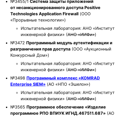
№3455/1
Cистема защиты приложений
t
от несанкционированного доступа Positive
i
Technologies Application Firewall
(ООО
o
«Прорывные технологии»)
n
Испытательная лаборатория: АНО «Институт
инженерной физики» (
АНО «ИИФи»
)
№3472
Программный модуль аутентификации и
разграничения прав доступа
(ООО «Аукционный
Конкурсный Дом»)
Испытательная лаборатория: АНО «Институт
инженерной физики» (
АНО «ИИФи»
)
№3498
Программный комплекс «KOMRAD
Enterprise SIEM»
(АО «НПО «Эшелон»)
Испытательная лаборатория: АНО «Институт
инженерной физики» (
АНО «ИИФи»
)
№3565
Программное обеспечение «Изделие
программное РПО ВПИУК ИГНД.467511.687»
(АО