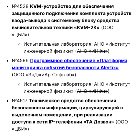
№4528
KVM-устройство для обеспечения
защищенного подключения комплекта устройств
ввода-вывода к системному блоку средства
вычислительной техники «KVM-2K»
(ООО
«ЦБИ»)
Испытательная лаборатория: АНО «Институт
инженерной физики» (
АНО «ИИФи»
)
№4596
Программное обеспечение «Платформа
мониторинга событий безопасности Alertix»
(ООО «ЭнДжиАр Софтлаб»)
Испытательная лаборатория: АНО «Институт
инженерной физики» (
АНО «ИИФи»
)
№4617
Техническое средство обеспечения
безопасности информации, циркулирующей в
выделенном помещении, при реализации
доступа к сети IP-телефонии «ТА Дозвон»
(ООО
«ЦБИ»)