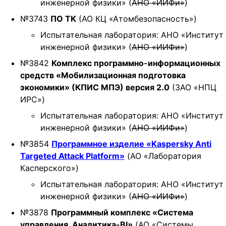
инженерной физики» (
АНО «ИИФи»
)
№3743
ПО ТК
(АО КЦ «Атомбезопасность»)
Испытательная лаборатория: АНО «Институт
инженерной физики» (
АНО «ИИФи»
)
№3842
Комплекс программно-информационных
средств «Мобилизационная подготовка
экономики» (КПИС МПЭ) версия 2.0
(ЗАО «НПЦ
ИРС»)
Испытательная лаборатория: АНО «Институт
инженерной физики» (
АНО «ИИФи»
)
№3854
Программное изделие «Kaspersky Anti
Targeted Attack Platform»
(АО «Лаборатория
Касперского»)
Испытательная лаборатория: АНО «Институт
инженерной физики» (
АНО «ИИФи»
)
№3878
Программный комплекс «Система
управления. Аналитика-BI»
(АО «Системы