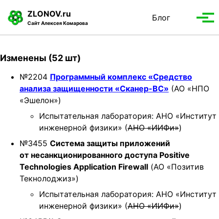
S
S
S
ZLONOV.ru
Блог
Toggle
k
k
k
Вып
Сайт Алексея Комарова
search
i
i
i
мен
p
p
p
t
t
t
Изменены (52 шт)
o
o
o
p
c
f
№2204
Программный комплекс «Средство
r
o
o
анализа защищенности «Сканер-ВС»
(АО «НПО
i
n
o
«Эшелон»)
m
t
t
Испытательная лаборатория: АНО «Институт
a
e
e
инженерной физики» (
АНО «ИИФи»
)
r
n
r
№3455
Cистема защиты приложений
y
t
от несанкционированного доступа Positive
n
Technologies Application Firewall
(АО «Позитив
a
Текнолоджиз»)
v
i
Испытательная лаборатория: АНО «Институт
g
инженерной физики» (
АНО «ИИФи»
)
a