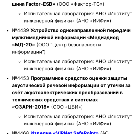
шина Factor-ESB»
(ООО «Фактор-ТС»)
Испытательная лаборатория: АНО «Институт
инженерной физики» (
АНО «ИИФи»
)
№4439
Устройство однонаправленной передачи
мультимедийной информации «Медиадиод
«МД-20»
(ООО “Центр безопасности
информации”)
Испытательная лаборатория: АНО «Институт
инженерной физики» (
АНО «ИИФи»
)
№4453
Программное средство оценки защиты
акустической речевой информации от утечки за
счёт акустоэлектрических преобразований в
технических средствах и системах
«ОЗАРИ-2018»
(ООО «ЦБИ»)
Испытательная лаборатория: АНО «Институт
инженерной физики» (
АНО «ИИФи»
)
№4468
Изделие «ViPNet SafePoint»
(АО