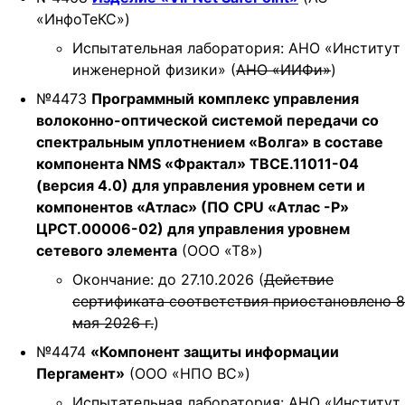
«ИнфоТеКС»)
Испытательная лаборатория: АНО «Институт
инженерной физики» (
АНО «ИИФи»
)
№4473
Программный комплекс управления
волоконно-оптической системой передачи со
спектральным уплотнением «Волга» в составе
компонента NMS «Фрактал» ТВСЕ.11011-04
(версия 4.0) для управления уровнем сети и
компонентов «Атлас» (ПО CPU «Атлас -Р»
ЦРСТ.00006-02) для управления уровнем
сетевого элемента
(ООО «Т8»)
Окончание: до 27.10.2026 (
Действие
сертификата соответствия приостановлено 8
мая 2026 г.
)
№4474
«Компонент защиты информации
Пергамент»
(ООО «НПО ВС»)
Испытательная лаборатория: АНО «Институт