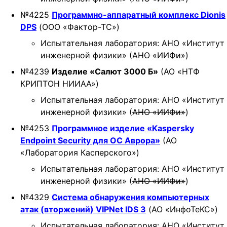
№4225
Программно-аппаратный комплекс Dionis
DPS
(ООО «Фактор-ТС»)
Испытательная лаборатория: АНО «Институт
инженерной физики» (
АНО «ИИФи»
)
№4239
Изделие «Салют 3000 Б»
(АО «НТФ
КРИПТОН НИИАА»)
Испытательная лаборатория: АНО «Институт
инженерной физики» (
АНО «ИИФи»
)
№4253
Программное изделие «Kaspersky
Endpoint Security для ОС Аврора»
(АО
«Лаборатория Касперского»)
Испытательная лаборатория: АНО «Институт
инженерной физики» (
АНО «ИИФи»
)
№4329
Cистема обнаружения компьютерных
атак (вторжений) VIPNet IDS 3
(АО «ИнфоТеКС»)
Испытательная лаборатория: АНО «Институт