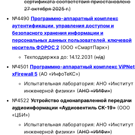
сертификата соответствия приостановлено
27 октября 2025 г.
)
№4490
Программно-аппаратный комплекс
аутентификации, управления доступом и
безопасного хранения информации и
персональных данных пользователей, ключевой
носитель ФОРОС 2
(ООО «СмартПарк»)
Техподдержка до: 14.12.2031 (
н/д
)
№4501
Программно-аппаратный комплекс ViPNet
xFirewall 5
(АО «ИнфоТеКС»)
Испытательная лаборатория: АНО «Институт
инженерной физики» (
АНО «ИИФи»
)
№4522
Устройство однонаправленной передачи
аудиоинформации «Аудиовентиль СК-19»
(ООО
«ЦБИ»)
Испытательная лаборатория: АНО «Институт
инженерной физики» (
АНО «ИИФи»
)