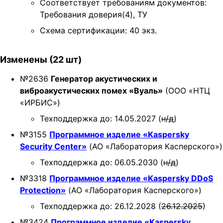
Соответствует требованиям документов:
t
Требования доверия(4), ТУ
i
Схема сертификации: 40 экз.
o
n
Изменены (22 шт)
№2636
Генератор акустических и
виброакустических помех «Вуаль»
(ООО «НТЦ
«ИРБИС»)
Техподдержка до: 14.05.2027 (
н/д
)
№3155
Программное изделие «Kaspersky
Security Center»
(АО «Лаборатория Касперского»)
Техподдержка до: 06.05.2030 (
н/д
)
№3318
Программное изделие «Kaspersky DDoS
Protection»
(АО «Лаборатория Касперского»)
Техподдержка до: 26.12.2028 (
26.12.2025
)
№3424
Программное изделие «Kaspersky