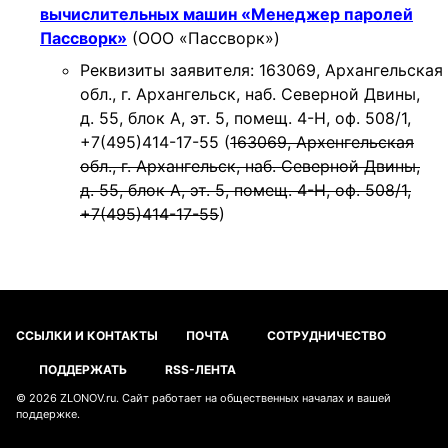
вычислительных машин «Менеджер паролей
Пассворк»
(ООО «Пассворк»)
Реквизиты заявителя: 163069, Архангельская
обл., г. Архангельск, наб. Северной Двины,
д. 55, блок А, эт. 5, помещ. 4-Н, оф. 508/1,
+7(495)414-17-55 (
163069, Архенгельская
обл., г. Архангельск, наб. Северной Двины,
д. 55, блок А, эт. 5, помещ. 4-Н, оф. 508/1,
+7(495)414-17-55
)
ССЫЛКИ И КОНТАКТЫ
ПОЧТА
СОТРУДНИЧЕСТВО
ПОДДЕРЖАТЬ
RSS-ЛЕНТА
© 2026
ZLONOV.ru
. Сайт работает на
общественных началах
и
вашей
поддержке
.