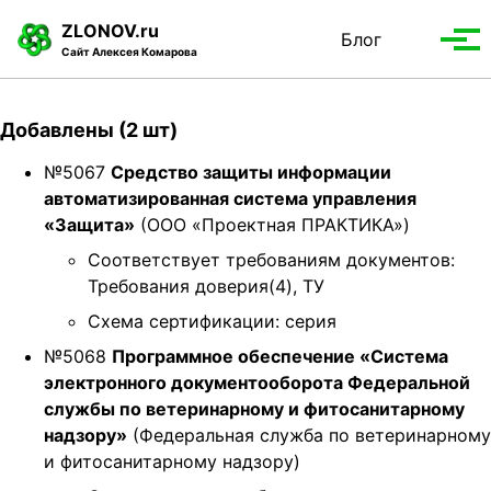
S
S
S
ZLONOV.ru
Блог
Toggle
k
k
k
Вып
Сайт Алексея Комарова
search
i
i
i
мен
p
p
p
t
t
t
Добавлены (2 шт)
o
o
o
p
c
f
№5067
Средство защиты информации
r
o
o
автоматизированная система управления
i
n
o
«Защита»
(ООО «Проектная ПРАКТИКА»)
m
t
t
Соответствует требованиям документов:
a
e
e
Требования доверия(4), ТУ
r
n
r
Схема сертификации: серия
y
t
n
№5068
Программное обеспечение «Система
a
электронного документооборота Федеральной
v
службы по ветеринарному и фитосанитарному
i
надзору»
(Федеральная служба по ветеринарному
g
и фитосанитарному надзору)
a