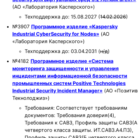
(АО «Лаборатория Касперского»)
Техподдержка до: 15.08.2027 (
14.02.2026
)
№3907
Программное изделие «Kaspersky
Industrial CyberSecurity for Nodes»
(АО
«Лаборатория Касперского»)
Техподдержка до: 03.04.2031 (
н/д
)
№4182
Программное изделие «Система
мониторинга защищенности и управления
инцидентами информационной безопасности
промышленных систем Positive Technologies
Industrial Security Incident Manager»
(АО «Позитив
Текнолоджиз»)
Требования: Соответствует требованиям
документов: Требования доверия(4),
Требования к САВЗ, Профиль защиты САВЗ(А
четвертого класса защиты. ИТ.САВЗ.А4.ПЗ),
Профиль защиты САВЗ(Б четвертого класса