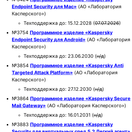
Endpoint Security для Mac»
(АО «Лаборатория
Касперского»)
Техподдержка до: 15.12.2028 (
07.07.2026
)
№3754
Программное изделие «Kaspersky
Endpoint Security для Android»
(АО «Лаборатория
Касперского»)
Техподдержка до: 23.06.2030 (
н/д
)
№3854
Программное изделие «Kaspersky Anti
Targeted Attack Platform»
(АО «Лаборатория
Касперского»)
Техподдержка до: 27.12.2030 (
н/д
)
№3864
Программное изделие «Kaspersky Secure
Mail Gateway»
(АО «Лаборатория Касперского»)
Техподдержка до: 16.01.2031 (
н/д
)
№3883
Программное изделие «Kaspersky
Security для виртуальных сред 5.2 Легкий агент»