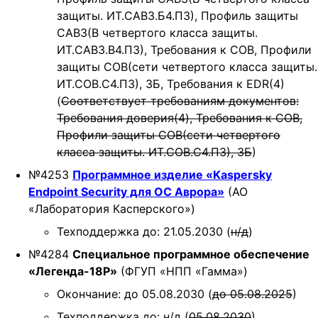
защиты. ИТ.САВЗ.Б4.ПЗ), Профиль защиты
САВЗ(В четвертого класса защиты.
ИТ.САВЗ.В4.ПЗ), Требования к СОВ, Профили
защиты СОВ(cети четвертого класса защиты.
ИТ.СОВ.С4.ПЗ), ЗБ, Требования к EDR(4)
(
Соответствует требованиям документов:
Требования доверия(4), Требования к СОВ,
Профили защиты СОВ(cети четвертого
класса защиты. ИТ.СОВ.С4.ПЗ), ЗБ
)
№4253
Программное изделие «Kaspersky
Endpoint Security для ОС Аврора»
(АО
«Лаборатория Касперского»)
Техподдержка до: 21.05.2030 (
н/д
)
№4284
Специальное программное обеспечение
«Легенда-18Р»
(ФГУП «НПП «Гамма»)
Окончание: до 05.08.2030 (
до 05.08.2025
)
Техподдержка до: н/д (
05.08.2030
)