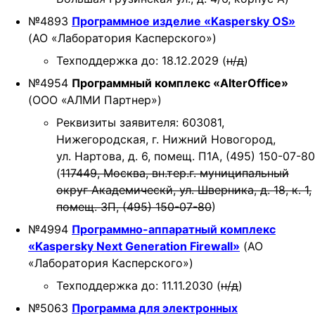
№4893
Программное изделие «Kaspersky OS»
(АО «Лаборатория Касперского»)
Техподдержка до: 18.12.2029 (
н/д
)
№4954
Программный комплекс «AlterOffice»
(ООО «АЛМИ Партнер»)
Реквизиты заявителя: 603081,
Нижегородская, г. Нижний Новогород,
ул. Нартова, д. 6, помещ. П1А, (495) 150-07-80
(
117449, Москва, вн.тер.г. муниципальный
округ Академическй, ул. Шверника, д. 18, к. 1,
помещ. 3П, (495) 150-07-80
)
№4994
Программно-аппаратный комплекс
«Kaspersky Next Generation Firewall»
(АО
«Лаборатория Касперского»)
Техподдержка до: 11.11.2030 (
н/д
)
№5063
Программа для электронных