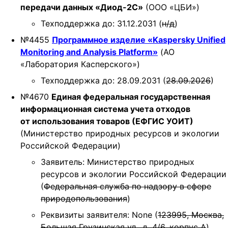
передачи данных «Диод-2С»
(ООО «ЦБИ»)
Техподдержка до: 31.12.2031 (
н/д
)
№4455
Программное изделие «Kaspersky Unified
Monitoring and Analysis Platform»
(АО
«Лаборатория Касперского»)
Техподдержка до: 28.09.2031 (
28.09.2026
)
№4670
Единая федеральная государственная
информационная система учета отходов
от использования товаров (ЕФГИС УОИТ)
(Министерство природных ресурсов и экологии
Российской Федерации)
Заявитель: Министерство природных
ресурсов и экологии Российской Федерации
(
Федеральная служба по надзору в сфере
природопользования
)
Реквизиты заявителя: None (
123995, Москва,
Большая Грузинская ул., д. 4/6, корпус А
)