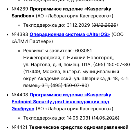
№4289
Программное изделие «Kaspersky
Sandbox»
(АО «Лаборатория Касперского»)
Техподдержка до: 31.12.2029 (
31.12.2025
)
№4393
Операционная система «AlterOS»
(ООО
«АЛМИ Партнер»)
Реквизиты заявителя: 603081,
Нижегородская, г. Нижний Новогород,
ул. Нартова, д. 6, помещ. П1А, (495) 150-07-80
(
117449, Москва, вн.тер.г. муниципальный
округ Академическй, ул. Шверника, д. 18, к. 1,
помещ. 3П, (495) 150-07-80
)
№4408
Программное изделие «Kaspersky
Endpoint Security для Linux редакция под
Эльбрус»
(АО «Лаборатория Касперского»)
Техподдержка до: 14.05.2031 (
14.05.2026
)
№4421
Техническое средство однонаправленной