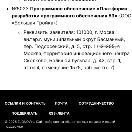
t
№5023
Программное обеспечение «Платформа
i
разработки программного обеспечения Б3»
(ООО
o
«Большая Тройка»)
n
Реквизиты заявителя: 101000, г. Мосва,
вн.тер.г. муниципальный округ Басманный,
пер. Подсосенский, д. 5, стр. 1 (
121205, г.
Москва, территория инновационного центра
Сколково, Большой бульвар, д. 42, стр. 1,
этаж 4, помещение 1575, раб. место 7
)
ССЫЛКИ И КОНТАКТЫ
ПОЧТА
СОТРУДНИЧЕСТВО
ПОДДЕРЖАТЬ
RSS-ЛЕНТА
© 2026
ZLONOV.ru
. Сайт работает на
общественных началах
и
вашей
поддержке
.