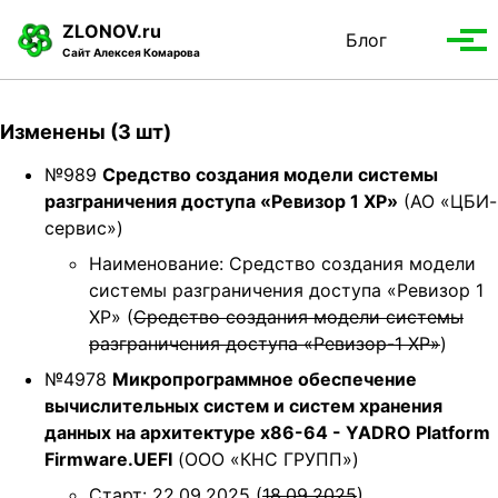
S
S
S
ZLONOV.ru
Блог
Toggle
k
k
k
Вып
Сайт Алексея Комарова
search
i
i
i
мен
p
p
p
t
t
t
Изменены (3 шт)
o
o
o
p
c
f
№989
Средство создания модели системы
r
o
o
разграничения доступа «Ревизор 1 ХР»
(АО «ЦБИ-
i
n
o
сервис»)
m
t
t
Наименование: Средство создания модели
a
e
e
системы разграничения доступа «Ревизор 1
r
n
r
ХР» (
Средство создания модели системы
y
t
разграничения доступа «Ревизор-1 ХР»
)
n
№4978
Микропрограммное обеспечение
a
вычислительных систем и систем хранения
v
данных на архитектуре x86-64 - YADRO Platform
i
Firmware.UEFI
(ООО «КНС ГРУПП»)
g
a
Старт: 22.09.2025 (
18.09.2025
)