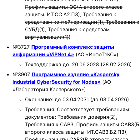
Профиль защиты ОС(А второго класса
защиты. ИТ.ОС.А2.ПЗ), Требования к
средствам контейнеризации(1), Требования к
СУБД(1), Требования к средствам
виртуализации(1)
)
№3727
Программный комплекс защиты
информации «ViPNet 4»
(АО «ИнфоТеКС»)
Техподдержка до: 20.06.2028 (
28.02.2026
)
№3907
Программное изделие «Kaspersky
Industrial CyberSecurity for Nodes»
(АО
«Лаборатория Касперского»)
Окончание: до 03.04.2031 (
до 03.04.2026
)
Требования: Соответствует требованиям
документов: Требования доверия(2),
Требования к САВЗ, Профиль защиты САВЗ(Б
второго класса защиты. ИТ.САВЗ.Б2.ПЗ),
Профиль защиты САВЗ(В второго класса