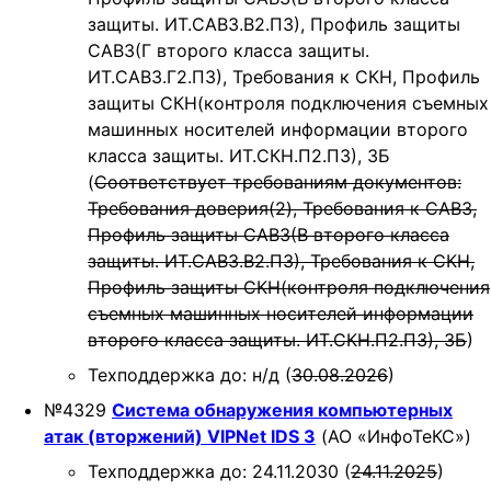
защиты. ИТ.САВЗ.В2.ПЗ), Профиль защиты
САВЗ(Г второго класса защиты.
ИТ.САВЗ.Г2.ПЗ), Требования к СКН, Профиль
защиты СКН(контроля подключения съемных
машинных носителей информации второго
класса защиты. ИТ.СКН.П2.ПЗ), ЗБ
(
Соответствует требованиям документов:
Требования доверия(2), Требования к САВЗ,
Профиль защиты САВЗ(В второго класса
защиты. ИТ.САВЗ.В2.ПЗ), Требования к СКН,
Профиль защиты СКН(контроля подключения
съемных машинных носителей информации
второго класса защиты. ИТ.СКН.П2.ПЗ), ЗБ
)
Техподдержка до: н/д (
30.08.2026
)
№4329
Cистема обнаружения компьютерных
атак (вторжений) VIPNet IDS 3
(АО «ИнфоТеКС»)
Техподдержка до: 24.11.2030 (
24.11.2025
)