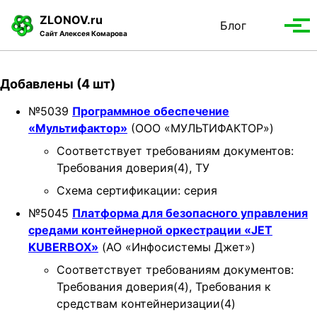
S
S
S
ZLONOV.ru
Блог
Toggle
k
k
k
Вып
Сайт Алексея Комарова
search
i
i
i
мен
p
p
p
t
t
t
Добавлены (4 шт)
o
o
o
p
c
f
№5039
Программное обеспечение
r
o
o
«Мультифактор»
(ООО «МУЛЬТИФАКТОР»)
i
n
o
Соответствует требованиям документов:
m
t
t
Требования доверия(4), ТУ
a
e
e
Схема сертификации: серия
r
n
r
y
t
№5045
Платформа для безопасного управления
n
средами контейнерной оркестрации «JET
a
KUBERBOX»
(АО «Инфосистемы Джет»)
v
Соответствует требованиям документов:
i
Требования доверия(4), Требования к
g
средствам контейнеризации(4)
a