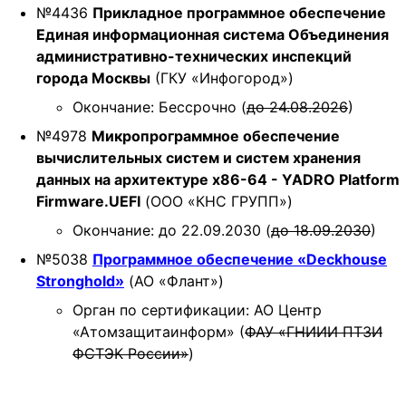
№4436
Прикладное программное обеспечение
Единая информационная система Объединения
административно-технических инспекций
города Москвы
(ГКУ «Инфогород»)
Окончание: Бессрочно (
до 24.08.2026
)
№4978
Микропрограммное обеспечение
вычислительных систем и систем хранения
данных на архитектуре x86-64 - YADRO Platform
Firmware.UEFI
(ООО «КНС ГРУПП»)
Окончание: до 22.09.2030 (
до 18.09.2030
)
№5038
Программное обеспечение «Deckhouse
Stronghold»
(АО «Флант»)
Орган по сертификации: АО Центр
«Атомзащитаинформ» (
ФАУ «ГНИИИ ПТЗИ
ФСТЭК России»
)