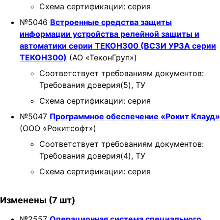
Схема сертификации: серия
t
i
№5046
Встроенные средства защиты
o
информации устройства релейной защиты и
n
автоматики серии ТЕКОН300 (ВСЗИ УРЗА серии
ТЕКОН300)
(АО «ТеконГруп»)
Соответствует требованиям документов:
Требования доверия(5), ТУ
Схема сертификации: серия
№5047
Программное обеспечение «Рокит Клауд»
(ООО «Рокитсофт»)
Соответствует требованиям документов:
Требования доверия(4), ТУ
Схема сертификации: серия
Изменены (7 шт)
№2557
Операционная система специального