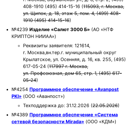
408-1910 (495) 414-15-16 (
115093, г. Москва,
ул. Щипок, д. 18, этаж 5, пом. 4, (499) 408-
1910 (495) 414-15-16
)
№4239
Изделие «Салют 3000 Б»
(АО «НТФ
КРИПТОН НИИАА»)
Реквизиты заявителя: 121614,
г. Москва,вн.тер.г. муниципальный округ
Крылатское, ул. Осенняя, д. 16, кв. 255, (495)
617-05-24 (
117997 г. Москва,
ул. Профсоюзная, дом 65, стр. 1, (495) 617-
05-24
)
№4254
Программное обеспечение «Avanpost
PKI»
(ООО «Аванпост»)
Техподдержка до: 31.12.2026 (
22.05.2026
)
№4389
Программное обеспечение «Система
сетевой безопасности Mirada»
(ООО «КДМ»)