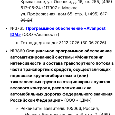
Крылатское, ул. Осенняя, д. 16, кв. 255, (495)
617-05-24 (
117997 г. Москва,
ул. Профсоюзная, дом 65, стр. 1, (495) 617-
05-24
)
№3765
Программное обеспечение «Avanpost
IDM»
(ООО «Аванпост»)
Техподдержка до: 31.12.2026 (
30.06.2026
)
№3860
Специальное программное обеспечение
автоматизированной системы «Мониторинг
интенсивности и состава транспортного потока в
части транспортных средств, осуществляющих
перевозки крупногабаритных и (или)
тяжеловесных грузов на стационарных пунктах
весового контроля, расположенных на
автомобильных дорогах федерального значения
Российской Федерации»
(ООО «КДМ»)
Реквизиты заявителя: 105066, Россия,
г. Москва, Бауманская ул., д. 6, стр. 2, (499)