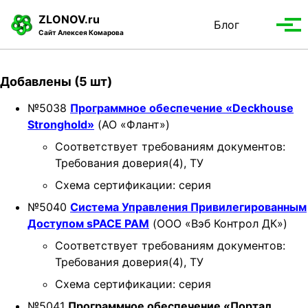
S
S
S
ZLONOV.ru
Блог
Toggle
k
k
k
Вып
Сайт Алексея Комарова
search
i
i
i
мен
p
p
p
t
t
t
Добавлены (5 шт)
o
o
o
p
c
f
№5038
Программное обеспечение «Deckhouse
r
o
o
Stronghold»
(АО «Флант»)
i
n
o
Соответствует требованиям документов:
m
t
t
Требования доверия(4), ТУ
a
e
e
Схема сертификации: серия
r
n
r
y
t
№5040
Система Управления Привилегированным
n
Доступом sPACE PAM
(ООО «Вэб Контрол ДК»)
a
Соответствует требованиям документов:
v
Требования доверия(4), ТУ
i
Схема сертификации: серия
g
a
№5041
Программное обеспечение «Портал