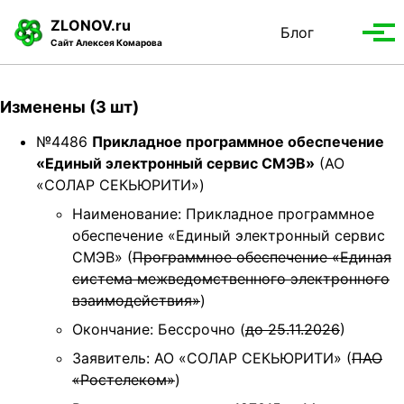
S
S
S
ZLONOV.ru
Блог
Toggle
k
k
k
Вып
Сайт Алексея Комарова
search
i
i
i
мен
p
p
p
t
t
t
Изменены (3 шт)
o
o
o
p
c
f
№4486
Прикладное программное обеспечение
r
o
o
«Единый электронный сервис СМЭВ»
(АО
i
n
o
«СОЛАР СЕКЬЮРИТИ»)
m
t
t
Наименование: Прикладное программное
a
e
e
обеспечение «Единый электронный сервис
r
n
r
СМЭВ» (
Программное обеспечение «Единая
y
t
система межведомственного электронного
n
взаимодействия»
)
a
Окончание: Бессрочно (
до 25.11.2026
)
v
i
Заявитель: АО «СОЛАР СЕКЬЮРИТИ» (
ПАО
g
«Ростелеком»
)
a