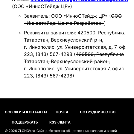
(ООО «ИнноСТейдж ЦР»)
Заявитель: ООО «ИнноСТейдж ЦР» (
ООО
«Инностейдж Центр Разработок»
)
Реквизиты заявителя: 420500, Республика
Татарстан, Верхнеуслонский р-н,
г. Иннополис, ул. Университетская, д. 7, оф.
223, (843) 567-4298 (
420500, Республика
Татарстан, Верхнеуслонский район,
г. Иннополис, ул. Университетская 7, офис
223, (843) 567-4298
)
ССЫЛКИ И КОНТАКТЫ
ПОЧТА
СОТРУДНИЧЕСТВО
ПОДДЕРЖАТЬ
RSS-ЛЕНТА
© 2026
ZLONOV.ru
. Сайт работает на
общественных началах
и
вашей