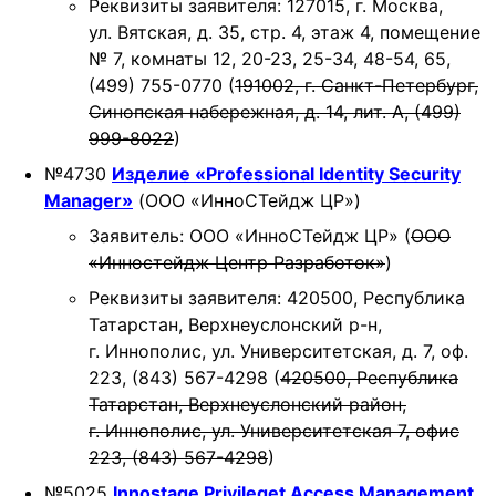
Реквизиты заявителя: 127015, г. Москва,
t
ул. Вятская, д. 35, стр. 4, этаж 4, помещение
i
№ 7, комнаты 12, 20-23, 25-34, 48-54, 65,
o
(499) 755-0770 (
191002, г. Санкт-Петербург,
n
Синопская набережная, д. 14, лит. А, (499)
999-8022
)
№4730
Изделие «Professional Identity Security
Manager»
(ООО «ИнноСТейдж ЦР»)
Заявитель: ООО «ИнноСТейдж ЦР» (
ООО
«Инностейдж Центр Разработок»
)
Реквизиты заявителя: 420500, Республика
Татарстан, Верхнеуслонский р-н,
г. Иннополис, ул. Университетская, д. 7, оф.
223, (843) 567-4298 (
420500, Республика
Татарстан, Верхнеуслонский район,
г. Иннополис, ул. Университетская 7, офис
223, (843) 567-4298
)
№5025
Innostage Privileget Access Management