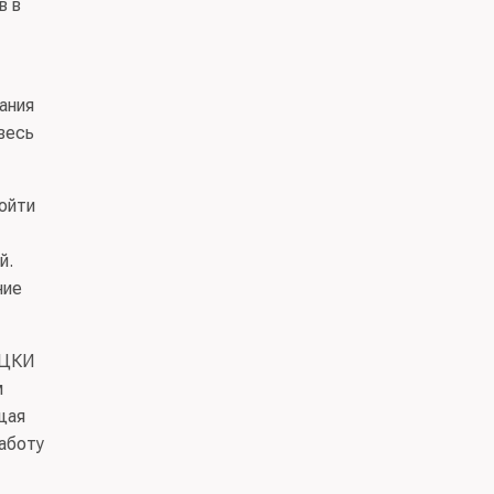
в в
ания
весь
ойти
й.
ние
КЦКИ
м
щая
аботу