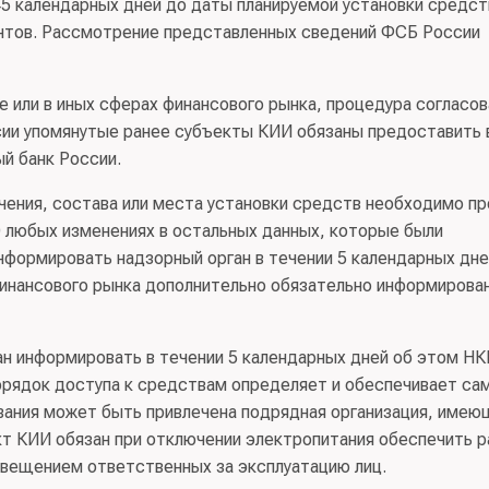
5 календарных дней до даты планируемой установки средст
нтов. Рассмотрение представленных сведений ФСБ России
 или в иных сферах финансового рынка, процедура согласов
сии упомянутые ранее субъекты КИИ обязаны предоставить 
ый банк России.
ения, состава или места установки средств необходимо пр
О любых изменениях в остальных данных, которые были
нформировать надзорный орган в течении 5 календарных дне
финансового рынка дополнительно обязательно информирова
ан информировать в течении 5 календарных дней об этом Н
орядок доступа к средствам определяет и обеспечивает са
ивания может быть привлечена подрядная организация, имею
т КИИ обязан при отключении электропитания обеспечить р
овещением ответственных за эксплуатацию лиц.