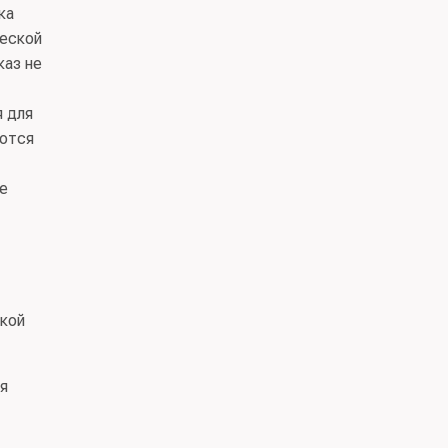
ка
ческой
каз не
я для
аются
е
ской
ия