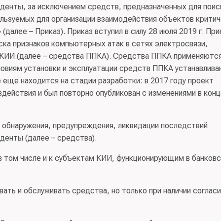
денты, за исключением средств, предназначенных для поис
ользуемых для организации взаимодействия объектов крити
алее – Приказ). Приказ вступил в силу 28 июля 2019 г. При
ска признаков компьютерных атак в сетях электросвязи,
 КИИ (далее – средства ППКА). Средства ППКА применяютс
словиям установки и эксплуатации средств ППКА устанавлив
еще находится на стадии разработки: в 2017 году проект
действия и был повторно опубликован с изменениями в конц
обнаружения, предупреждения, ликвидации последствий
денты (далее – средства).
 том числе и к субъектам КИИ, функционирующим в банков
ать и обслуживать средства, но только при наличии соглас