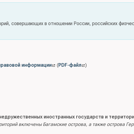
орий, совершающих в отношении России, российских физче
правовой информации
(
PDF-файл
)
недружественных иностранных государств и территор
риторий включены Багамские острова, а также острова Гер