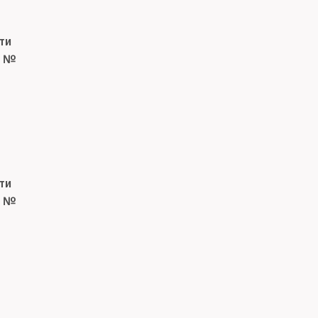
ти
. №
ти
. №