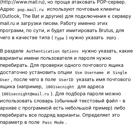
(http://www.mail.ru), но проще атаковать POP-сервер.
Адрес
используют почтовые клиенты
pop.mail.ru
(Outlook, The Bat и другие) для подключения к серверу
mail.ru и загрузки писем. Работу именно этих
программ, по сути, и будет имитировать Brutus, для
чего в качестве типа (
) нужно указать
.
Type
POP3
В разделе
нужно указать, какие
Authentication Options
варианты имени пользователя и пароля нужно
перебирать. Для проверки одного почтового ящика
достаточно установить опции
и
Use Username
Single
, после чего в поле
указать имя почтового
User
UserID
ящика (например,
для адреса
1001secnight
). Для подбора пароля можно
1001secnight@mail.ru
использовать словарь (обычный текстовый файл - в
архиве с программой есть небольшой пример) либо
перебирать все подряд варианты. Определяет это
параметр в поле
.
Pass Mode