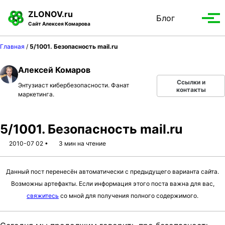
S
S
S
ZLONOV.ru
Блог
Toggle
k
k
k
Вып
Сайт Алексея Комарова
search
i
i
i
мен
p
p
p
Главная
/
5/1001. Безопасность mail.ru
t
t
t
o
o
o
Алексей Комаров
p
c
f
Ссылки и
Энтузиаст кибербезопасности. Фанат
r
o
o
контакты
маркетинга.
i
n
o
m
t
t
a
e
e
5/1001. Безопасность mail.ru
r
n
r
2010-07 02
3 мин на чтение
y
t
n
Данный пост перенесён автоматически с предыдущего варианта сайта.
a
Возможны артефакты. Если информация этого поста важна для вас,
v
свяжитесь
со мной для получения полного содержимого.
i
g
a