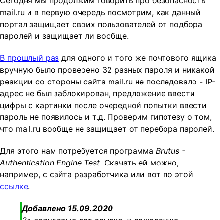
Сегодня мы продолжим говорить про безопасность
t
mail.ru и в первую очередь посмотрим, как данный
i
портал защищает своих пользователей от подбора
o
паролей и защищает ли вообще.
n
В прошлый раз
для одного и того же почтового ящика
вручную было проверено 32 разных пароля и никакой
реакции со стороны сайта mail.ru не последовало - IP-
адрес не был заблокирован, предложение ввести
цифры с картинки после очередной попытки ввести
пароль не появилось и т.д. Проверим гипотезу о том,
что mail.ru вообще не защищает от перебора паролей.
Для этого нам потребуется программа
Brutus -
Authentication Engine Test
. Скачать ей можно,
например, с сайта разработчика или вот по этой
ссылке
.
Добавлено 15.09.2020
За давностью лет ссылка, к сожалению,